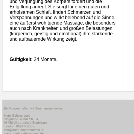
und Verjüngung des Körpers fördert und die
Entgiftung anregt. Sie sorgt für einen guten und
erholsamen Schlaft, lindert Schmerzen und
Verspannungen und wirkt belebend auf die Sinne.
eine äußerst wohltuende Massage, die besonders
auch nach Krankheiten und großen Belastungen
(körperlich, geistig und emotional) ihre stärkende
und aufbauernde Wirkung zeigt.
Gültigkeit:
24 Monate.
Bei Fragen helfen wir Ihnen gerne weiter.
Hotel Böhmerwald
Siegmund-Adam-Str. 54
93458 Warzenried/ Eschlkam
Telefon: 09947/ 200-0
info@hotel-boehmerwald.de
www.hotel-boehmerwald.de