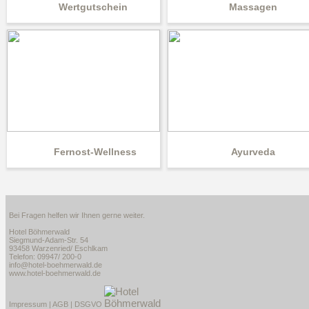
Wertgutschein
Massagen
Fernost-Wellness
Ayurveda
Bei Fragen helfen wir Ihnen gerne weiter.
Hotel Böhmerwald
Siegmund-Adam-Str. 54
93458 Warzenried/ Eschlkam
Telefon: 09947/ 200-0
info@hotel-boehmerwald.de
www.hotel-boehmerwald.de
Impressum
|
AGB
|
DSGVO