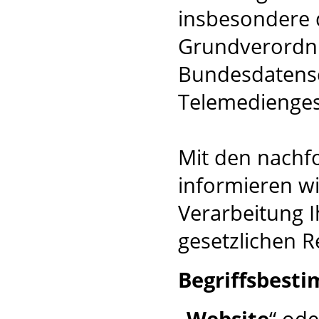
insbesondere 
Grundverordn
Bundesdatensc
Telemedienges
Mit den nachf
informieren wi
Verarbeitung I
gesetzlichen R
Begriffsbest
„
Website
“ ode