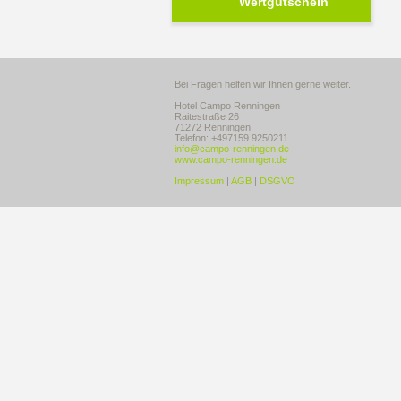
Wertgutschein
Bei Fragen helfen wir Ihnen gerne weiter.
Hotel Campo Renningen
Raitestraße 26
71272 Renningen
Telefon: +497159 9250211
info@campo-renningen.de
www.campo-renningen.de
Impressum
|
AGB
|
DSGVO