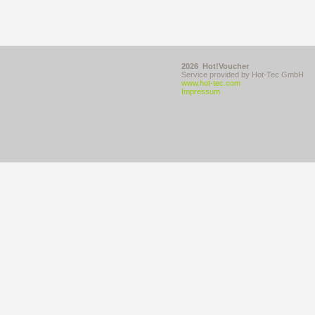
2026 Hot!Voucher
Service provided by Hot-Tec GmbH
www.hot-tec.com
Impressum