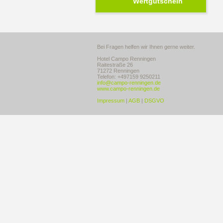
Wertgutschein
Bei Fragen helfen wir Ihnen gerne weiter.
Hotel Campo Renningen
Raitestraße 26
71272 Renningen
Telefon: +497159 9250211
info@campo-renningen.de
www.campo-renningen.de
Impressum
|
AGB
|
DSGVO