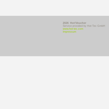
2026 Hot!Voucher
Service provided by Hot-Tec GmbH
www.hot-tec.com
Impressum